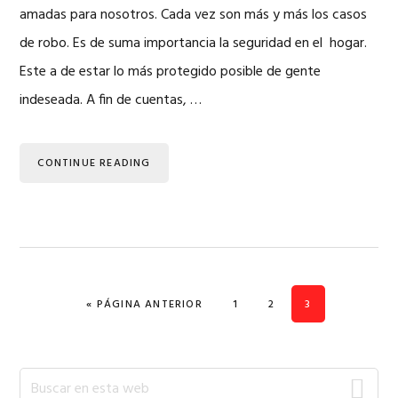
amadas para nosotros. Cada vez son más y más los casos
de robo. Es de suma importancia la seguridad en el hogar.
Este a de estar lo más protegido posible de gente
indeseada. A fin de cuentas, …
CONTINUE READING
IR A LA
PÁGINA
PÁGINA
PÁGINA
«
PÁGINA ANTERIOR
1
2
3
Barra
Buscar