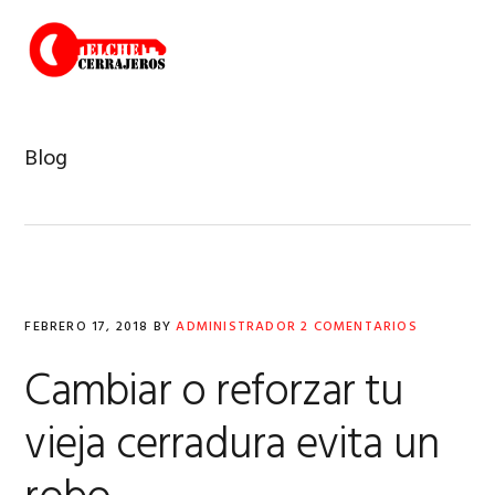
Saltar
Saltar
Saltar
a
al
a
MENU
la
contenido
la
navegación
principal
barra
principal
lateral
principal
Blog
FEBRERO 17, 2018
BY
ADMINISTRADOR
2 COMENTARIOS
Cambiar o reforzar tu
vieja cerradura evita un