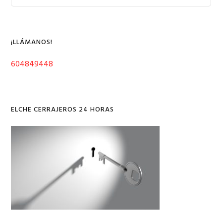
en
lateral
esta
web
principal
¡LLÁMANOS!
604849448
ELCHE CERRAJEROS 24 HORAS