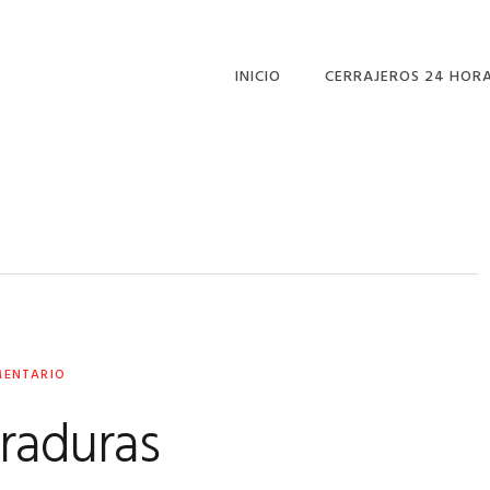
INICIO
CERRAJEROS 24 HOR
CERRAJEROS ELCHE
CERRAJEROS SANTA
POLA
CERRAJEROS
GUARDAMAR DEL
SEGURA
CERRAJEROS
TORREVIEJA
MENTARIO
rraduras