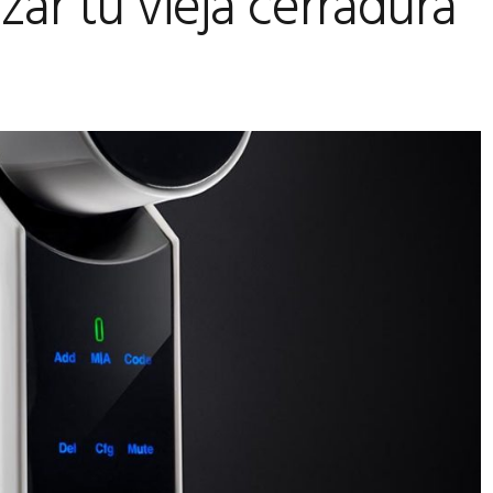
zar tu vieja cerradura