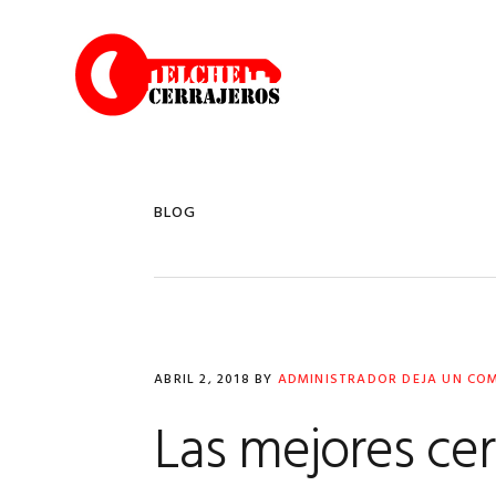
Saltar
Saltar
Saltar
a
al
a
la
contenido
la
navegación
principal
barra
principal
lateral
principal
BLOG
ABRIL 2, 2018
BY
ADMINISTRADOR
DEJA UN CO
Las mejores ce