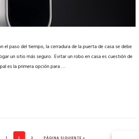
 el paso del tiempo, la cerradura de la puerta de casa se debe
ogar un sitio más seguro. Evitar un robo en casa es cuestión de
ipal es la primera opción para …
PÁGINA
PÁGINA
PÁGINA
IR A LA
1
2
3
PÁGINA SIGUIENTE »