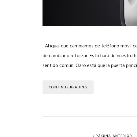
Al igual que cambiamos de teléfono móvil con
de cambiar o reforzar. Esto hará de nuestro h
sentido común. Claro está que la puerta princ
CONTINUE READING
IR A LA
«
PÁGINA ANTERIOR