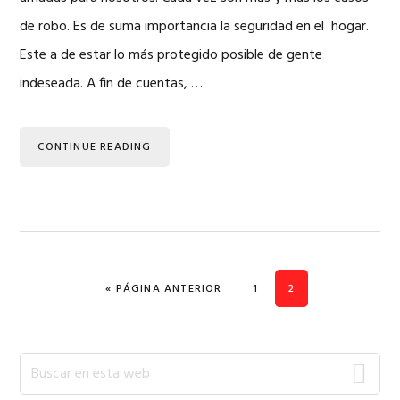
de robo. Es de suma importancia la seguridad en el hogar.
Este a de estar lo más protegido posible de gente
indeseada. A fin de cuentas, …
CONTINUE READING
IR A LA
PÁGINA
PÁGINA
«
PÁGINA ANTERIOR
1
2
Barra
Buscar
en