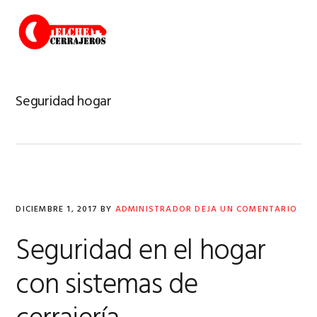
Saltar
Saltar
Saltar
a
al
a
MENU
la
contenido
la
navegación
principal
barra
principal
lateral
principal
Seguridad hogar
DICIEMBRE 1, 2017
BY
ADMINISTRADOR
DEJA UN COMENTARIO
Seguridad en el hogar
con sistemas de