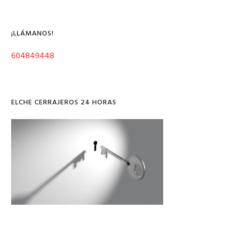
lateral
esta
web
principal
¡LLÁMANOS!
604849448
ELCHE CERRAJEROS 24 HORAS